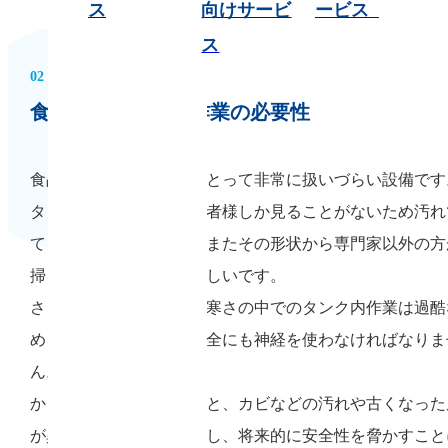
ス
向けサービ
ービス
ス
02
食品タンクの清掃作業の必要性
食品タンクは、企業様にとって非常に扱いづらい設備です
タンク内は少数のご担当者様しか見ることがないため汚れ
ても見過ごされやすく、またその形状から専門家以外の方
掃をすることは非常に難しいです。
さらに、夏の暑さ・冬の寒さの中でのタンク内作業は過酷
め、作業をされる方の安全にも神経を使わなければなりま
ん。
かと言って清掃をしないと、カビなどの汚れや古くなった
が異物として製品に混入し、将来的に安全性を脅かすこと