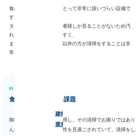
食品タンクは、企業様にとって非常に扱いづらい設備で
貯水槽清
す。
掃
タンク内は少数のご担当者様しか見ることがないため汚
れていても見過ごされやすく、
またその形状から専門家以外の方が清掃をすることは非
常に難しいです。
01
食品タンクに関する課題
建物管理
各種工事
御社は、食品タンクを使用し、その清掃でお困りではあり
業務
んか？または、その重要性を見過ごされていて、清掃をし