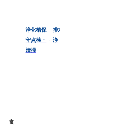
浄化槽保
排水管洗
グリスト
守点検・
浄
ラップ清
清掃
掃
食品タンク清掃