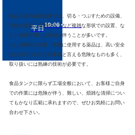
食品工場の各種設備では、切る・つぶすための設備、
10:00～18:00
高熱の使用、高所や床下など複雑な形状での設置、な
平日
どと清掃作業には危険を伴うことが多いです。
また清掃時の消毒・殺菌に使用する薬品は、高い安全
性が求められるため劇薬と言える危険なものも多く、
取り扱いには熟練の技術が必要です。
食品タンクに限らず工場全般において、お客様ご自身
での作業には危険が伴う、難しい、煩雑な清掃につい
てもかなり広範に承れますので、ぜひお気軽にお問い
合わせ下さい。