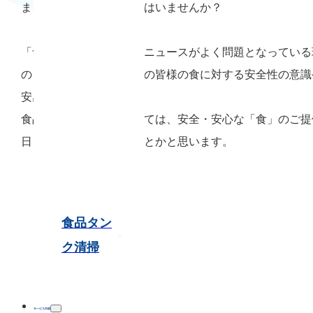
ままタンクを使用されてはいませんか？
「食」の安全性に関するニュースがよく問題となっている
の日本において、消費者の皆様の食に対する安全性の意識
安感は高まる一方です。
食品業界の企業様においては、安全・安心な「食」のご提
日々頭を悩ませていることかと思います。
食品タン
ク清掃
サービス内容